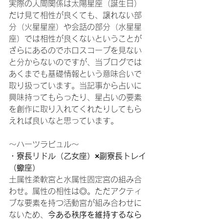
実際の人間関係は太陽星座（誕生日）
だけ見て相性が良くても、譲れない部
分（火星星座）や会話の部分（水星星
座）では相性が良くないということが
ざらにあるのでホロスコープを見ない
と分からないのですが、当ブログでは
あくまでも基礎情報という意味合いで
取り扱っています。当記事から占いに
興味持ってもらったり、星占いの要素
を創作に取り入れてくれたりしてもら
えれば良いなと思っています。
～ハーツラビュル～
・寮長リドル（乙女座）×副寮長トレイ
（蠍座）
土属性柔軟宮と水属性固定宮の組み合
わせ。属性の相性は◎。ただアクティ
ブな要素を持つ活動宮が組み合わせに
ないため、
今ある秩序を維持するなら