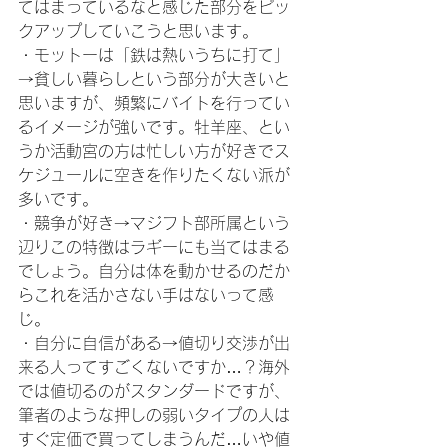
てはまっているなと感じた部分をピッ
クアップしていこうと思います。
・モットーは「鉄は熱いうちに打て」
→貧しい暮らしという部分が大きいと
思いますが、頻繁にバイトを行ってい
るイメージが強いです。牡羊座、とい
うか活動宮の方は忙しい方が好きでス
ケジュールに空きを作りたくない派が
多いです。
・競争が好き→マジフト部所属という
辺りこの特徴はラギーにも当てはまる
でしょう。自分は体を動かせるのだか
らこれを活かさない手はないって感
じ。
・自分に自信がある→値切り交渉が出
来る人ってすごくないですか…？海外
では値切るのがスタンダードですが、
筆者のような押しの弱いタイプの人は
すぐ定価で買ってしまうんだ…いや値