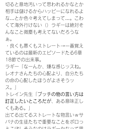
切ると意地汚いって思われるかなとか
相手は儲けるからハッピーになれるよ
な…とか色々考えてしまって…。こわ
くて海外行けない（）ラギーは絶対そ
んなこと微塵も考えてないだろうな
ぁ。
・良くも悪くもストレート→一番覚え
ているのは最新のエピソードたる6章
18節での出来事。
ラギー「なーんか、嫌な感じッスね。
レオナさんたちの心配より、自分たち
の命の心配したほうがよさそうッ
ス。」
トレイン先生「
ブッチの物の言い方は
訂正したいところだが
、ある意味正し
くもある。」
出てる出てるストレートな物言いｗサ
バナの生徒たちで重要なことをポロっ
とこぼしそうなのはラギーかなって思