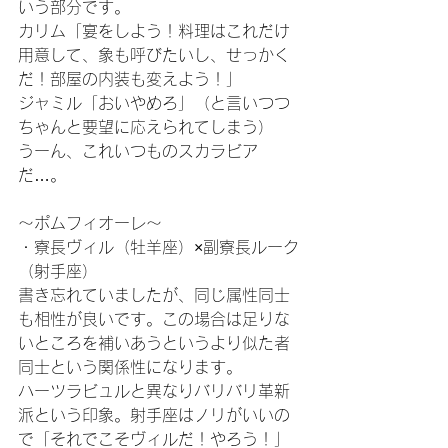
いう部分です。
カリム「宴をしよう！料理はこれだけ
用意して、象も呼びたいし、せっかく
だ！部屋の内装も変えよう！」
ジャミル「おいやめろ」（と言いつつ
ちゃんと要望に応えられてしまう）
うーん、これいつものスカラビア
だ…。
～ポムフィオーレ～
・寮長ヴィル（牡羊座）×副寮長ルーク
（射手座）
書き忘れていましたが、同じ属性同士
も相性が良いです。この場合は足りな
いところを補いあうというより似た者
同士という関係性になります。
ハーツラビュルと異なりバリバリ革新
派という印象。射手座はノリがいいの
で「それでこそヴィルだ！やろう！」