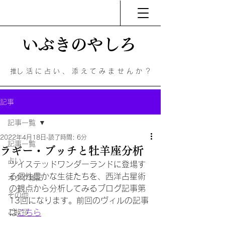
いぶきのやしろ
​​推し活に占い、添えてみませんか？
記事
記事一覧
2022年4月18日
読了時間: 6分
記事一覧
ラギー・ブッチと牡羊座分析
占い
ツイステッドワンダーランドに登場す
る個性豊かな生徒たちを、西洋占星術
オタク雑記
の観点から分析してみるブログ記事第
その他
13回になります。前回のヴィルの記事
ご挨拶
は
こちら