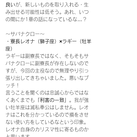
良い
が、新しいものを取り入れる・生
み出せる可能性は低そう。あれ、いつ
の間にか1章の話になっているな…？
～サバナクロー～
・寮長レオナ（獅子座）×ラギー（牡羊
座）
ラギーは副寮長ではなく、そもそもサ
バナクローに副寮長が存在しないので
すが、今回の主役なので無理やり引っ
張り出してきちゃいました。悪いなブ
ッチ！
言うことを聞くのは忠誠心からではな
くあくまでも
「利害の一致」
。我が強
い牡羊座は滅私奉公はしません。レオ
ナはこれを分かっているので損をさせ
ない使い方をしているなという印象。
レオナ自身のカリスマ性に寄るものか
と思います。