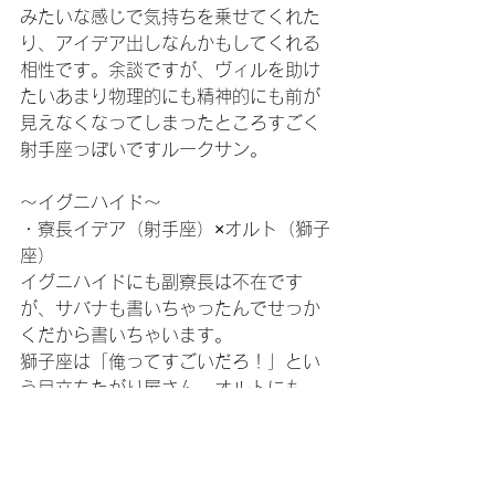
みたいな感じで気持ちを乗せてくれた
り、アイデア出しなんかもしてくれる
相性です。余談ですが、ヴィルを助け
たいあまり物理的にも精神的にも前が
見えなくなってしまったところすごく
射手座っぽいですルークサン。
～イグニハイド～
・寮長イデア（射手座）×オルト（獅子
座）
イグニハイドにも副寮長は不在です
が、サバナも書いちゃったんでせっか
くだから書いちゃいます。
獅子座は「俺ってすごいだろ！」とい
う目立ちたがり屋さん。オルトにも
「僕ってすごいでしょ」という気持ち
があるなと思うのですが、そこに加え
て
「すごい僕を造ってくれた兄さんは
もっとすごいよね！」
という意識があ