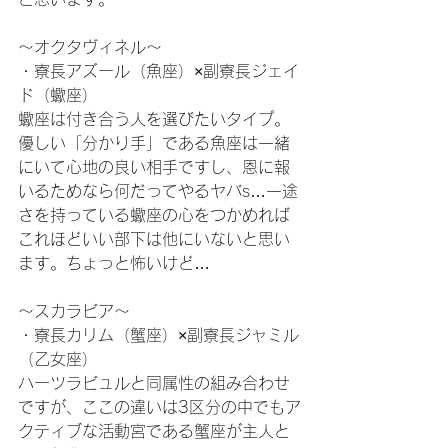
～オクタヴィネル～
・寮長アズール（魚座）×副寮長ジェイ
ド（蠍座）
蠍座は付き合う人を選びたいタイプ。
優しい「分かり手」である魚座は一緒
にいて心地の良い相手ですし、恩に報
いるためなら何だってやるヤバs…一途
さを持っている蠍座の心をつかめれば
これほどいい部下は他にいないと思い
ます。ちょっと怖いけど…
～スカラビア～
・寮長カリム（蟹座）×副寮長ジャミル
（乙女座）
ハーツラビュルと同属性の組み合わせ
ですが、ここの違いは3区分の中でもア
クティブな活動宮である蟹座が主人と