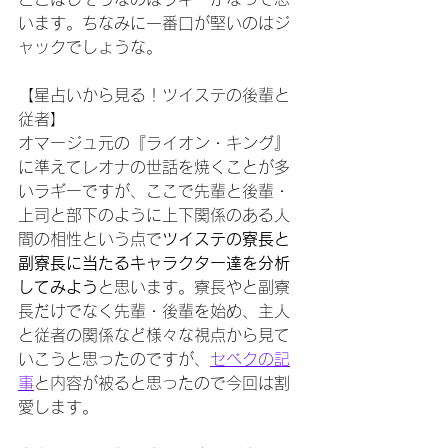
います。ちなみに一番口が堅いのはジ
ャックでしょうな。
【星占いから見る！ツイステの後輩と
従者】
オマージュ元の『ライオン・キング』
に準えてレオナの世話を焼くことが多
いラギーですが、ここで先輩と後輩・
上司と部下のように上下関係のある人
間の相性という点で
ツイステの寮長と
副寮長に当たるキャラクター達を分析
してみよう
と思います。寮長やと副寮
長だけでなく先輩・後輩を始め、主人
と従者の関係など様々な視点から見て
いこうと思ったのですが、
セベクの記
事
と内容が被ると思ったので今回は割
愛します。