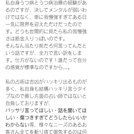
私自身うつ病とうつ病治療の経験があ
るのですが、決してメンタルが弱いわ
けではなく、単に我慢強すぎてある日
一気に限界を迎えただけだったので
す。どうも世間的に見たら私の我慢強
さは筋金入りっぽいのです。
そんなん当たり前だろ何言ってんだと
いう話ですが、全力で言い訳をしま
す。仕方がないのです！誰だって自分
の感覚が標準なのですから…。
私の占術は吉凶がハッキリ出るものが
多く、私自身も結構ハッキリ言うタイ
プなので癒し方面の占い師ではないと
自負しておりますが、
バッサリ言ってほしい・話を聞いてほ
しい・傷つきすぎてどうしたらいいか
わからない
等、様々なニーズのあるお
客さん全てを斬り捨て御免するのは何