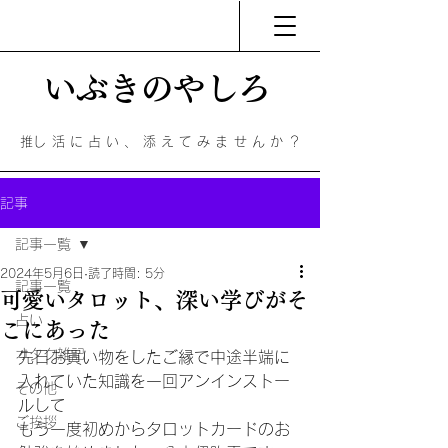
いぶきのやしろ
​​推し活に占い、添えてみませんか？
記事
記事一覧
2024年5月6日
読了時間: 5分
記事一覧
可愛いタロット、深い学びがそ
占い
こにあった
オタク雑記
先日お買い物をしたご縁で中途半端に
入れていた知識を一回アンインストー
その他
ルして
ご挨拶
もう一度初めからタロットカードのお