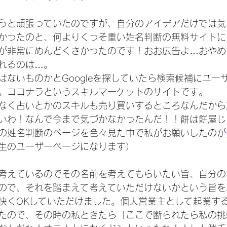
うと頑張っていたのですが、自分のアイデアだけでは気
かったのと、何よりくっそ重い姓名判断の無料サイトに
が非常にめんどくさかったのです！おお広告よ…おやめ
れるのは…。
はないものかとGoogleを探していたら検索候補にユー
。ココナラというスキルマーケットのサイトです。
なく占いとかのスキルも売り買いするところなんだから
いわ！なんで今まで気づかなかったんだ！！餅は餅屋じ
の姓名判断のページを色々見た中で私がお願いしたのが
生のユーザーページになります）
考えているのでその名前を考えてもらいたい旨、自分の
ので、それを踏まえて考えていただけないかという旨を
快くOKしていただけました。個人営業主として起業す
たので、その時の私ときたら「ここで断られたら私の挑