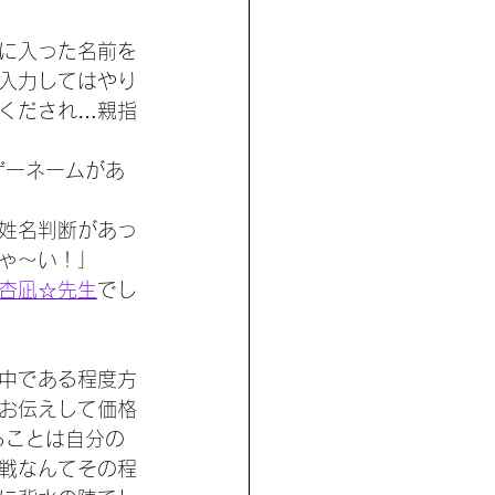
に入った名前を
入力してはやり
くだされ…親指
ザーネームがあ
姓名判断があっ
ゃ～い！」
杏凪☆先生
でし
中である程度方
お伝えして価格
ることは自分の
戦なんてその程