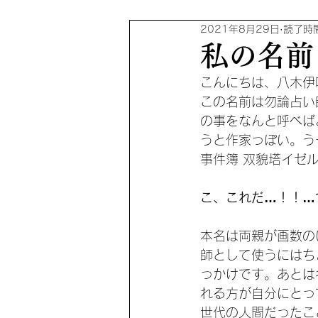
2021年8月29日
読了時間
私の名前
こんにちは、八木伊
この名前は勿論占い
の事をなんと呼べば
うと作家っぽい。う
事件簿 双貌塔イゼ
こ、これだ…！！…つ
本名は両親が画数の
師として使うにはち
っかけです。あとは
れる方が自分にとっ
世代の人間だったこ