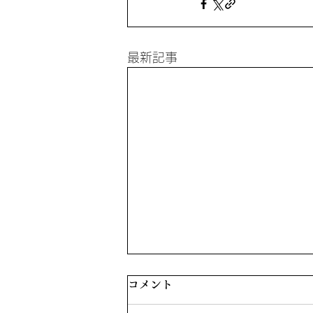
最新記事
シャドウワーク占星術を受け
コメント
た話