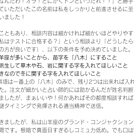
なんだわ！オラ！とにかくドンといったれ！！」と勝手
ていただいたこの名前は私をしっかりと前進させるに至
いました！
こともあり、相談内容は細かければ細かいほどやりやす
私はテストに合格する？」という相談より「どうしたら
の方が良いです）、以下の条件を予め決めていました。
羊座が多いことから、苗字を「八木」にすること
派生して草木や石、岩に関する字を入れてほしいこと
きなので冬に関する字を入れてほしいこと
事項は一番上の「八木」のみで、残り2つは出来れば入
た。注文が細かいと占い師的には助かるんだが姓名判断
ましたが、まぁいいや！何かあればその都度相談すれば
謎タイミングで発揮される適当精神で送信。
きましたが、私は山羊座のグランド・コンジャクション
間です。根暗で真面目すぎるしコミュ力低め。でも口は