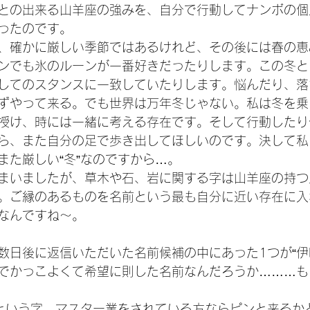
との出来る山羊座の強みを、自分で行動してナンボの個
ったのです。
、確かに厳しい季節ではあるけれど、その後には春の恵
ンでも氷のルーンが一番好きだったりします。この冬と
してのスタンスに一致していたりします。悩んだり、落
ずやって来る。でも世界は万年冬じゃない。私は冬を乗
授け、時には一緒に考える存在です。そして行動したり
ら、また自分の足で歩き出してほしいのです。決して私
また厳しい“冬”なのですから…。
まいましたが、草木や石、岩に関する字は山羊座の持つ
。ご縁のあるものを名前という最も自分に近い存在に入
なんですね～。
数日後に返信いただいた名前候補の中にあった1つが“伊
でかっこよくて希望に則した名前なんだろうか………も
”という字、マスター業をされている方ならピンと来るか