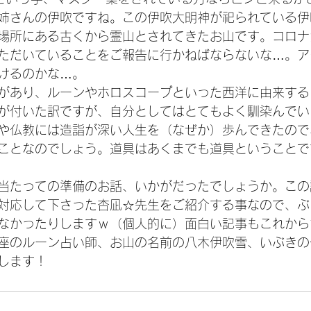
姉さんの伊吹ですね。この伊吹大明神が祀られている伊
場所にある古くから霊山とされてきたお山です。コロナ
ただいていることをご報告に行かねばならないな…。ア
けるのかな…。
があり、ルーンやホロスコープといった西洋に由来する
が付いた訳ですが、自分としてはとてもよく馴染んでい
や仏教には造詣が深い人生を（なぜか）歩んできたので
ことなのでしょう。道具はあくまでも道具ということで
当たっての準備のお話、いかがだったでしょうか。この
対応して下さった杏凪☆先生をご紹介する事なので、ぶ
なかったりしますｗ（個人的に）面白い記事もこれから
座のルーン占い師、お山の名前の八木伊吹雪、いぶきの
します！